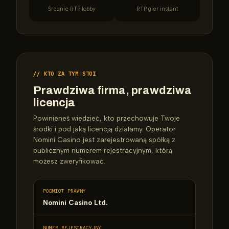
Średnie RTP lobby
RTP gier instant
KTO ZA TYM STOI
Prawdziwa firma, prawdziwa
licencja
Powinieneś wiedzieć, kto przechowuje Twoje
środki i pod jaką licencją działamy. Operator
Nomini Casino jest zarejestrowaną spółką z
publicznym numerem rejestracyjnym, którą
możesz zweryfikować.
PODMIOT PRAWNY
Nomini Casino Ltd.
NUMER REJESTRACYJNY