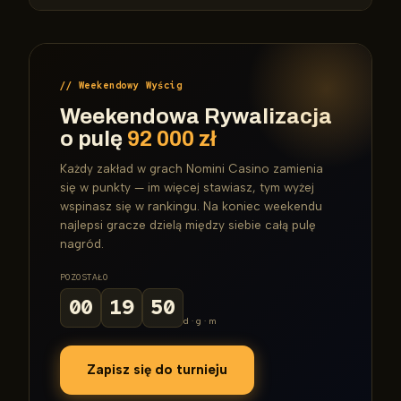
Weekendowy Wyścig
Weekendowa Rywalizacja
o pulę
92 000 zł
Każdy zakład w grach Nomini Casino zamienia
się w punkty — im więcej stawiasz, tym wyżej
wspinasz się w rankingu. Na koniec weekendu
najlepsi gracze dzielą między siebie całą pulę
nagród.
POZOSTAŁO
00
19
50
d · g · m
Zapisz się do turnieju