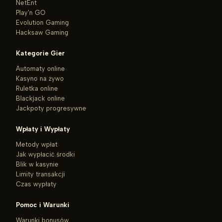
NetEnt
Play'n GO
Evolution Gaming
Hacksaw Gaming
Kategorie Gier
Automaty online
Kasyno na żywo
Ruletka online
Blackjack online
Jackpoty progresywne
Wpłaty i Wypłaty
Metody wpłat
Jak wypłacić środki
Blik w kasynie
Limity transakcji
Czas wypłaty
Pomoc i Warunki
Warunki bonusów