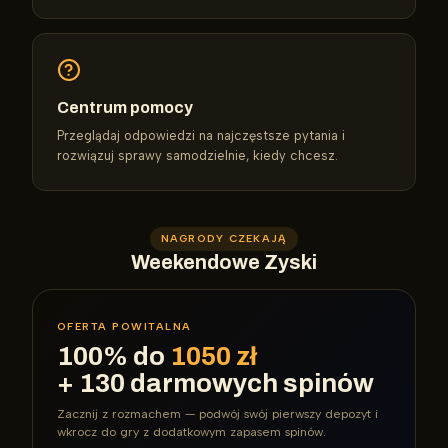
Centrum pomocy
Przeglądaj odpowiedzi na najczęstsze pytania i
rozwiązuj sprawy samodzielnie, kiedy chcesz.
NAGRODY CZEKAJĄ
Weekendowe Zyski
OFERTA POWITALNA
100% do
1050 zł
+ 130 darmowych spinów
Zacznij z rozmachem — podwój swój pierwszy depozyt i
wkrocz do gry z dodatkowym zapasem spinów.