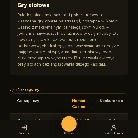
Gry stołowe
Ruletka, blackjack, bakarat i poker stołowy to
klasyczne gry oparte na strategii, dostępne w Nomini
Casino z maksymalnym RTP sięgającym 98,6% –
jednym z najwyższych wskaźników w całym lobby. Dla
nowych graczy kluczowe jest zrozumienie
podstawowych strategii, ponieważ świadome decyzje
mają bezpośredni wpływ na długoterminowy zwrot.
Niski próg wpłaty wynoszący 13 zł pozwala ćwiczyć
przy stołach bez angażowania dużego kapitału.
Dlaczego My
Co się liczy
Nomini
Konkurencja
Casino
Czas wypłaty
Średnio 10
1–3 dni
minut
robocze
Wejdź
Bonus
Załóż konto