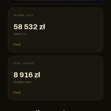
GŁÓWNA PULA
58 532 zł
Velvet 7s
Graj
MINI JACKPOT
8 916 zł
Golden Hour
Graj
Oceans Treasure
Lucky Lightning
Cleopatra