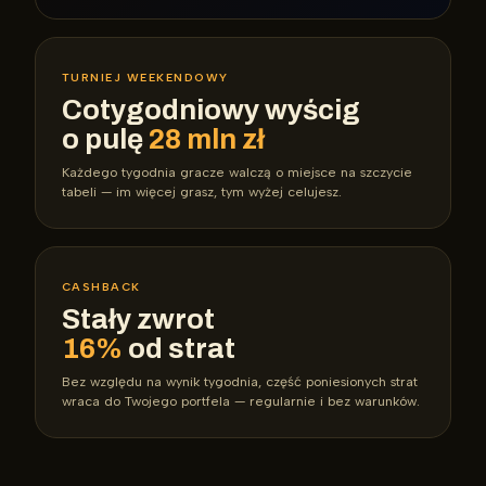
TURNIEJ WEEKENDOWY
Cotygodniowy wyścig
o pulę
28 mln zł
Każdego tygodnia gracze walczą o miejsce na szczycie
tabeli — im więcej grasz, tym wyżej celujesz.
CASHBACK
Stały zwrot
16%
od strat
Bez względu na wynik tygodnia, część poniesionych strat
wraca do Twojego portfela — regularnie i bez warunków.