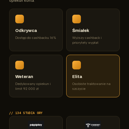
opiekun konta.
Odkrywca
Śmiałek
Dostęp do cashbacku 16%
Wyższy cashback i
priorytety wypłat
Weteran
Elita
Dedykowany opiekun i
Osobiste traktowanie na
limit 92 000 zł
szczycie
134 STUDIA GRY